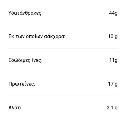
Υδατάνθρακες:
44g
Εκ των οποίων σάκχαρα:
10 g
Εδώδιμες ίνες:
11g
Πρωτεΐνες:
17 g
Αλάτι:
2,1 g